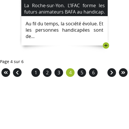
La Roche-sur-Yon. L’IFAC forme les
futurs animateurs BAFA au handicap.
Au fil du temps, la société évolue. Et
les personnes handicapées sont
de...
+
Page 4 sur 6
1
2
3
4
5
6