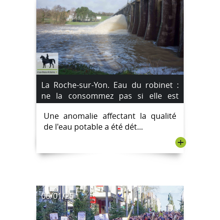
La Roche-sur-Yon. Eau du robinet :
ne la consommez pas si elle est
colorée dans plusieurs communes
Une anomalie affectant la qualité
de Vendée
de l'eau potable a été dét...
+
06/01/25