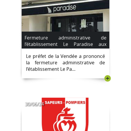
Fermeture administrative de
l’établissement Le Paradise aux
Sables d’Olonne à compter du lundi
Le préfet de la Vendée a prononcé
22 juillet 2024
la fermeture administrative de
l’établissement Le Pa...
+
30/06/24