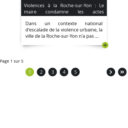
Violences à la Roche-sur-Yon : Le
maire condamne les actes
dévastateurs dans le quartier de la
Dans un contexte national
Garenne.
d'escalade de la violence urbaine, la
ville de la Roche-sur-Yon n'a pas ...
+
Page 1 sur 5
1
2
3
4
5