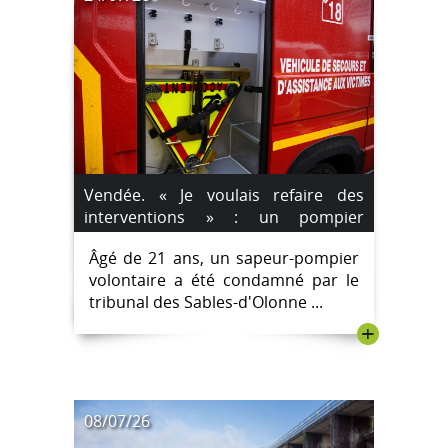
Vendée. « Je voulais refaire des
interventions » : un pompier
condamné pour des incendies
Âgé de 21 ans, un sapeur-pompier
volontaires
volontaire a été condamné par le
tribunal des Sables-d'Olonne ...
+
08/07/26