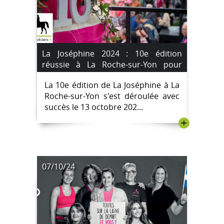
La Joséphine 2024 : 10e édition
réussie à La Roche-sur-Yon pour
soutenir la lutte contre le cancer;
La 10e édition de La Joséphine à La
[IMAGES]
Roche-sur-Yon s'est déroulée avec
succès le 13 octobre 202...
+
07/10/24