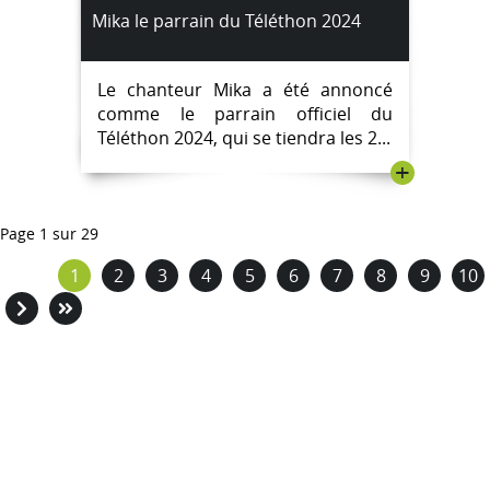
Mika le parrain du Téléthon 2024
Le chanteur Mika a été annoncé
comme le parrain officiel du
Téléthon 2024, qui se tiendra les 2...
+
Page 1 sur 29
1
2
3
4
5
6
7
8
9
10