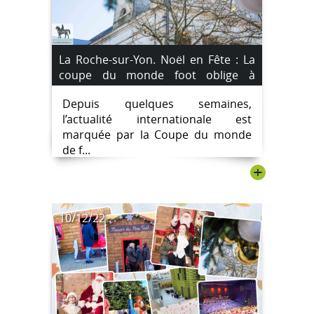
La Roche-sur-Yon. Noël en Fête : La
coupe du monde foot oblige à
décaler des festivités.
Depuis quelques semaines,
l’actualité internationale est
marquée par la Coupe du monde
de f...
+
10/12/22