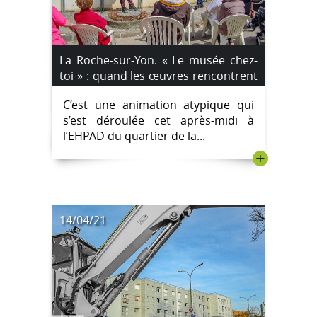
La Roche-sur-Yon. « Le musée chez-
toi » : quand les œuvres rencontrent
nos aînés.
C’est une animation atypique qui
s’est déroulée cet après-midi à
l’EHPAD du quartier de la...
+
14/04/21