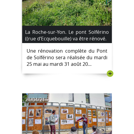
La Roche-sur-Yon. Le pont Solférino
((rue d’Ecquebouille) va être rénové.
Une rénovation complète du Pont
de Solférino sera réalisée du mardi
25 mai au mardi 31 août 20...
+
21/04/21