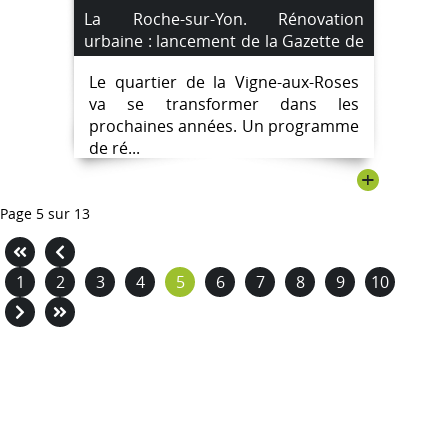
La Roche-sur-Yon. Rénovation
urbaine : lancement de la Gazette de
la Vigne-aux-Roses.
Le quartier de la Vigne-aux-Roses
va se transformer dans les
prochaines années. Un programme
de ré...
+
Page 5 sur 13
1
2
3
4
5
6
7
8
9
10