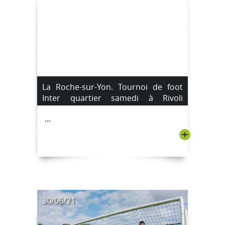
La Roche-sur-Yon. Tournoi de foot
Inter quartier samedi à Rivoli
[Images]
...
+
30/06/21