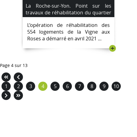
La Roche-sur-Yon. Point sur les
travaux de réhabilitation du quartier
de la Vigne aux Roses.
L’opération de réhabilitation des
554 logements de la Vigne aux
Roses a démarré en avril 2021 ...
+
Page 4 sur 13
1
2
3
4
5
6
7
8
9
10