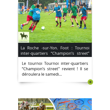
La Roche -sur-Yon. Foot : Tournoi
inter-quartiers “Champion’s street”
les inscriptions sont lancées.
Le tournoi Tournoi inter-quartiers
“Champion’s street" revient ! Il se
déroulera le samedi...
+
03/04/22