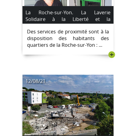
La Roche-sur-Yon. La Laverie
Solidaire à la Liberté et la
Conciergerie à la Vigne aux Roses :
Des services de proximité sont à la
des services de proximité pour les
disposition des habitants des
habitants.
quartiers de la Roche-sur-Yon : ...
+
12/08/21