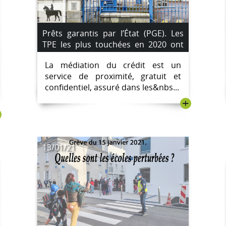
Prêts garantis par l’État (PGE). Les
TPE les plus touchées en 2020 ont
fait appel à la médiation par la
La médiation du crédit est un
Banque de France.
service de proximité, gratuit et
confidentiel, assuré dans les&nbs...
+
13/01/21