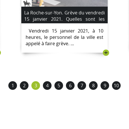
La Roche-sur-Yon. Grève du vendredi
15 janvier 2021. Quelles sont les
écoles perturbées ?
Vendredi 15 janvier 2021, à 10
heures, le personnel de la ville est
appelé à faire grève. ...
+
1
2
3
4
5
6
7
8
9
10