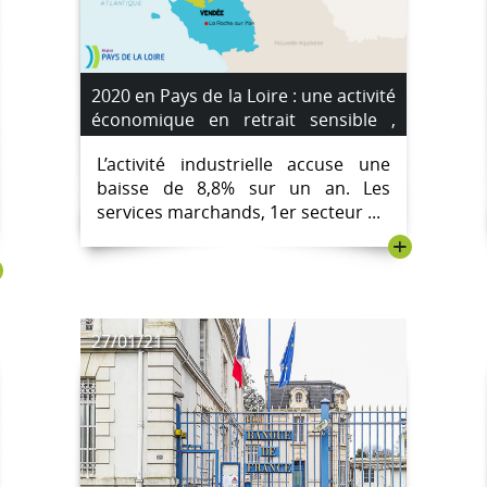
2020 en Pays de la Loire : une activité
économique en retrait sensible ,
dans un contexte de crise sanitaire
L’activité industrielle accuse une
aux conséquences exceptionnelles.
baisse de 8,8% sur un an. Les
services marchands, 1er secteur ...
+
27/01/21