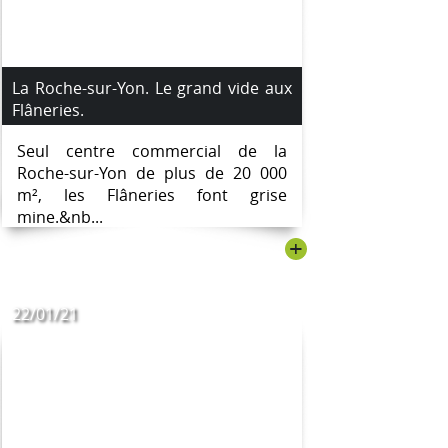
La Roche-sur-Yon. Le grand vide aux
Flâneries.
Seul centre commercial de la
Roche-sur-Yon de plus de 20 000
m², les Flâneries font grise
mine.&nb...
+
22/01/21