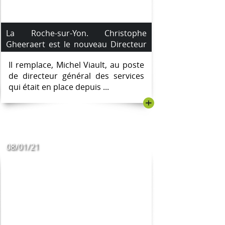
La Roche-sur-Yon. Christophe
Gheeraert est le nouveau Directeur
général des services de la Ville et de
Il remplace, Michel Viault, au poste
l’Agglomération
de directeur général des services
qui était en place depuis ...
+
08/01/21