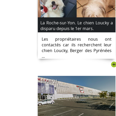
La Roche-sur-Yon. Le chien Loucky a
disparu depuis le 1er mars.
Les propriétaires nous ont
contactés car ils recherchent leur
chien Loucky, Berger des Pyrénées
...
+
31/01/21