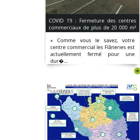
COVID 19 : Fermeture des centres
commerciaux de plus de 20 000 m²
Les Flâneries à la Roche et Ylium aux
« Comme vous le savez, votre
Sables concernés.
centre commercial les Flâneries est
actuellement fermé pour une
dur�...
+
14/01/21