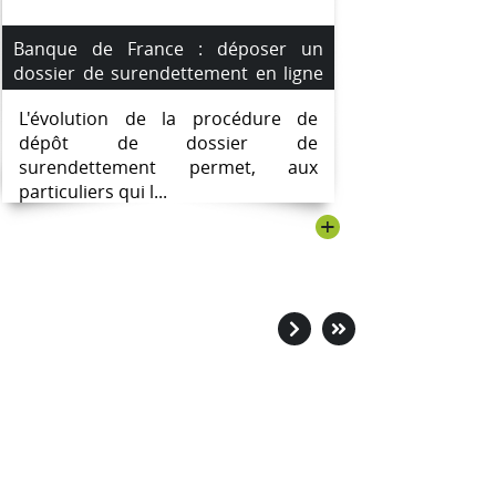
Banque de France : déposer un
dossier de surendettement en ligne
est maintenant possible.
L'évolution de la procédure de
dépôt de dossier de
surendettement permet, aux
particuliers qui l...
+