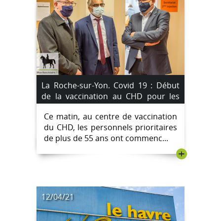
La Roche-sur-Yon. Covid 19 : Début
de la vaccination au CHD pour les
personnels prioritaires de plus de 55
Ce matin, au centre de vaccination
ans.
du CHD, les personnels prioritaires
de plus de 55 ans ont commenc...
+
12/04/21