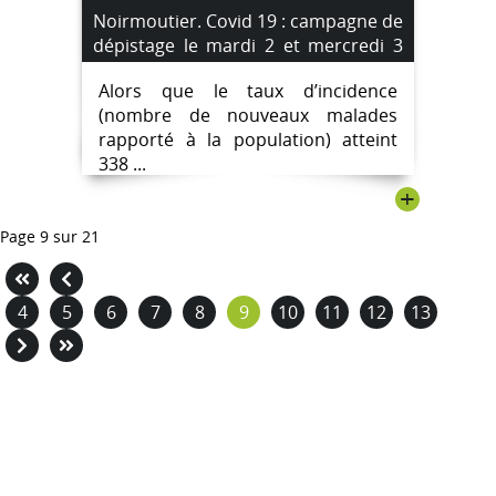
Noirmoutier. Covid 19 : campagne de
dépistage le mardi 2 et mercredi 3
mars 2021.
Alors que le taux d’incidence
(nombre de nouveaux malades
rapporté à la population) atteint
338 ...
+
Page 9 sur 21
4
5
6
7
8
9
10
11
12
13