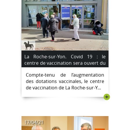
La Roche-sur-Yon. Covid 19 : le
centre de vaccination sera ouvert du
lundi au vendredi à partir du lundi 26
Compte-tenu de l’augmentation
avril 2021
des dotations vaccinales, le centre
de vaccination de La Roche-sur-Y...
+
17/04/21