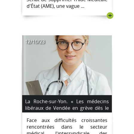
d'État (AME), une vague ...
+
12/10/23
La Roche-sur-Yon. « Les médecins
libéraux de Vendée en grève dès le
vendredi 13 octobre »
Face aux difficultés croissantes
rencontrées dans le secteur
médical, l'intersyndicale des