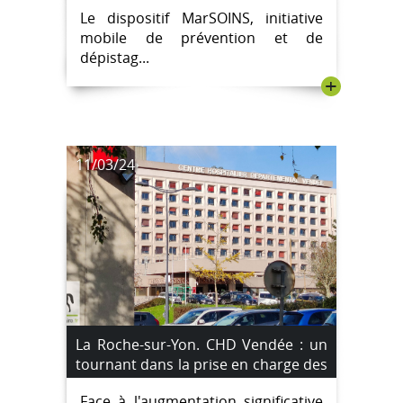
de chez vous
Le dispositif MarSOINS, initiative
mobile de prévention et de
dépistag...
+
11/03/24
La Roche-sur-Yon. CHD Vendée : un
tournant dans la prise en charge des
plus de 75 ans
Face à l'augmentation significative