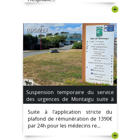
+
02/08/23
Suspension temporaire du service
des urgences de Montaigu suite à
une pénurie de médecins
Suite à l'application stricte du
remplaçants. du 4 août au 7 août
plafond de rémunération de 1390€
2023.
par 24h pour les médecins re...
+