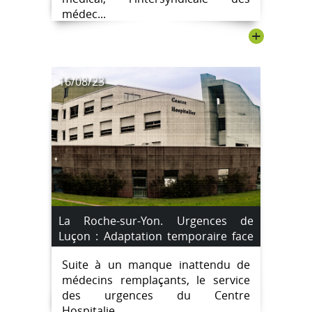
médec...
+
16/08/23
La Roche-sur-Yon. Urgences de
Luçon : Adaptation temporaire face
au manque de médecins
Suite à un manque inattendu de
remplaçants.
médecins remplaçants, le service
des urgences du Centre
Hospitalie...