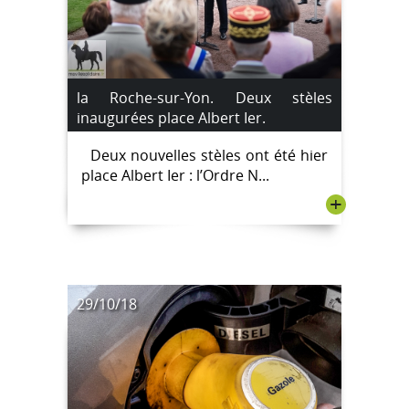
la Roche-sur-Yon. Deux stèles
inaugurées place Albert Ier.
Deux nouvelles stèles ont été hier
place Albert Ier : l’Ordre N...
+
29/10/18