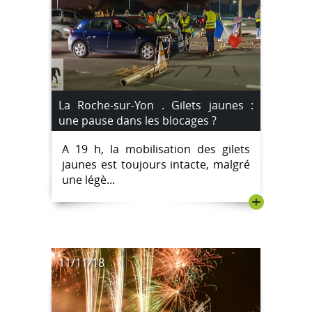
La Roche-sur-Yon . Gilets jaunes :
une pause dans les blocages ?
A 19 h, la mobilisation des gilets
jaunes est toujours intacte, malgré
une légè...
+
11/11/18