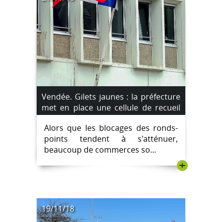
Vendée. Gilets jaunes : la préfecture
met en place une cellule de recueil
d’information pour les entreprises et
Alors que les blocages des ronds-
les commerces.
points tendent à s'atténuer,
beaucoup de commerces so...
+
19/11/18