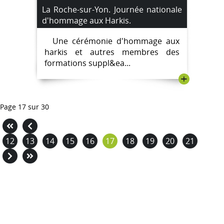
La Roche-sur-Yon. Journée nationale
d'hommage aux Harkis.
Une cérémonie d'hommage aux
harkis et autres membres des
formations suppl&ea...
+
Page 17 sur 30
12
13
14
15
16
17
18
19
20
21