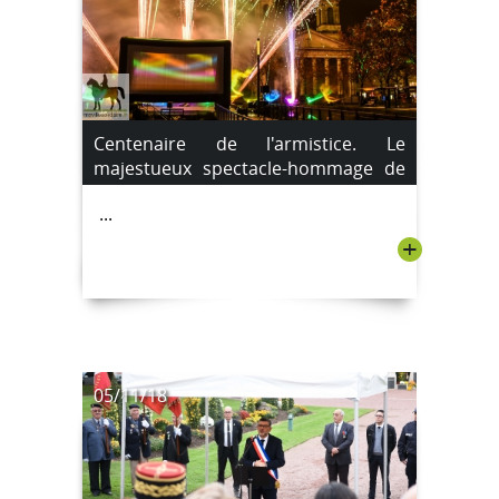
Centenaire de l'armistice. Le
majestueux spectacle-hommage de
Joseph Couturier. [IMAGES]
...
+
05/11/18