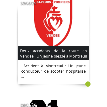
30/06/24
Deux accidents de la route en
Vendée : Un jeune blessé à Montreuil
et un motard en urgence absolue à
Accident à Montreuil : Un jeune
L’Épine
conducteur de scooter hospitalisé
...
+
08/04/24