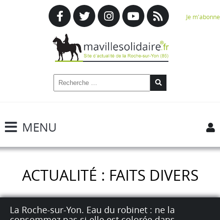
Je m'abonne
MENU
ACTUALITÉ : FAITS DIVERS
La Roche-sur-Yon. Eau du robinet : ne la
consommez pas si elle est colorée dans