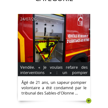
24/07/26
Vendée. « Je voulais refaire des
interventions » : un pompier
condamné pour des incendies
Âgé de 21 ans, un sapeur-pompier
volontaires
volontaire a été condamné par le
tribunal des Sables-d'Olonne ...
+