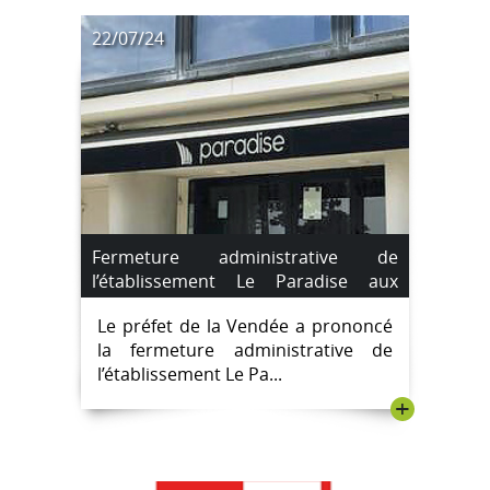
22/07/24
Fermeture administrative de
l’établissement Le Paradise aux
Sables d’Olonne à compter du lundi
Le préfet de la Vendée a prononcé
22 juillet 2024
la fermeture administrative de
l’établissement Le Pa...
+