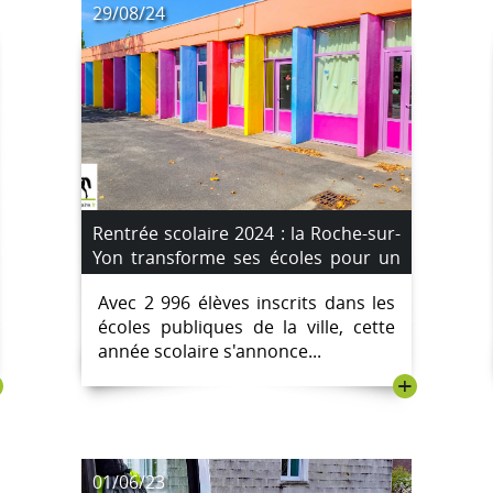
29/08/24
Rentrée scolaire 2024 : la Roche-sur-
Yon transforme ses écoles pour un
accueil optimal
Avec 2 996 élèves inscrits dans les
écoles publiques de la ville, cette
année scolaire s'annonce...
+
01/06/23