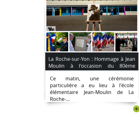
La Roche-sur-Yon : Hommage à Jean
Moulin à l'occasion du 80ème
anniversaire de sa mort à l'école qui
Ce matin, une cérémonie
porte son nom.
particulière a eu lieu à l'école
élémentaire Jean-Moulin de La
Roche-...
+