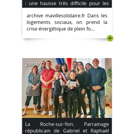
: une hausse très difficile pour les
locataires.
archive mavillesolidaire.fr Dans les
logements sociaux, on prend la
crise énergétique de plein fo...
+
29/04/22
La Roche-sur-Yon. Parrainage
républicain de Gabriel et Raphaël