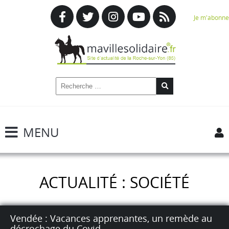
Je m'abonne
MENU
ACTUALITÉ : SOCIÉTÉ
Vendée : Vacances apprenantes, un remède au
décrochage du Covid.