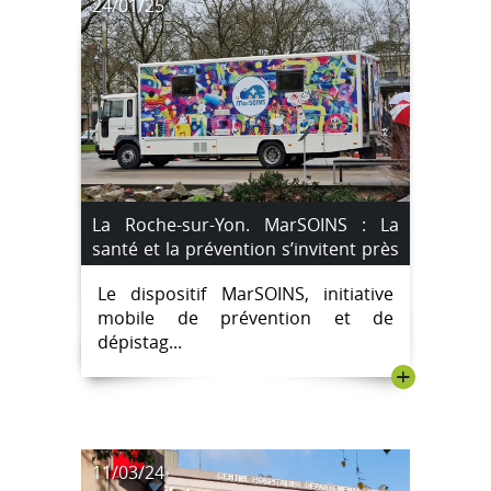
24/01/25
La Roche-sur-Yon. MarSOINS : La
santé et la prévention s’invitent près
de chez vous
Le dispositif MarSOINS, initiative
mobile de prévention et de
dépistag...
+
11/03/24