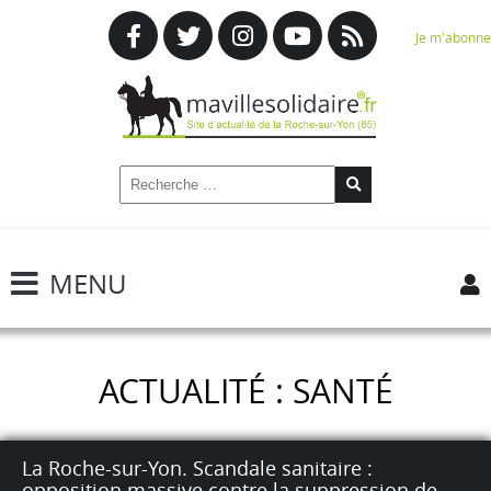
Je m'abonne
MENU
ACTUALITÉ : SANTÉ
La Roche-sur-Yon. Scandale sanitaire :
opposition massive contre la suppression de