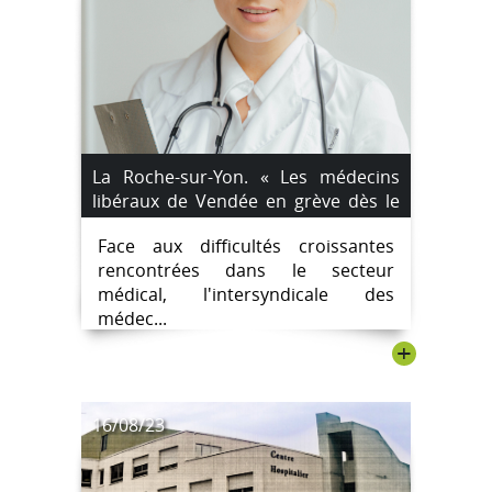
La Roche-sur-Yon. « Les médecins
libéraux de Vendée en grève dès le
vendredi 13 octobre »
Face aux difficultés croissantes
rencontrées dans le secteur
médical, l'intersyndicale des
médec...
+
16/08/23