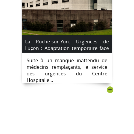
La Roche-sur-Yon. Urgences de
Luçon : Adaptation temporaire face
au manque de médecins
Suite à un manque inattendu de
remplaçants.
médecins remplaçants, le service
des urgences du Centre
Hospitalie...
+