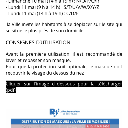
- Dimanche 10 mai (14 h à 19 h) : N/O/P/Q/R
- Lundi 11 mai (9 h à 14 h) : S/T/U/V/W/X/Y/Z
- Lundi 11 mai (14 h à 19 h) : C/D/E
la Ville invite les habitants à se déplacer sur le site qui
se situe le plus près de son domicile.
CONSIGNES D’UTILISATION
Avant la première utilisation, il est recommandé de
laver et repasser son masque.
Pour que la protection soit optimale, le masque doit
recouvrir le visage du dessus du nez
Cliquer sur l'image ci-dessous pour la télécharger
(pdf)