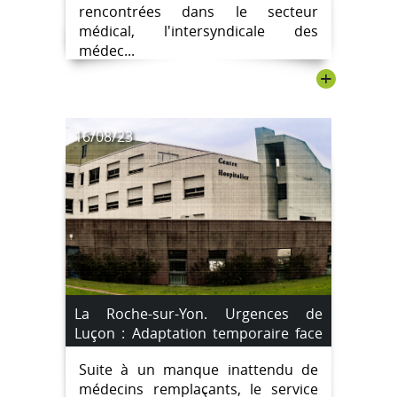
rencontrées dans le secteur
médical, l'intersyndicale des
médec...
+
16/08/23
La Roche-sur-Yon. Urgences de
Luçon : Adaptation temporaire face
au manque de médecins
Suite à un manque inattendu de
remplaçants.
médecins remplaçants, le service