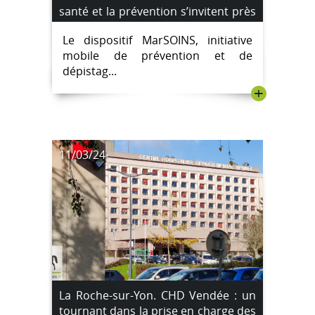
santé et la prévention s’invitent près
de chez vous
Le dispositif MarSOINS, initiative
mobile de prévention et de
dépistag...
+
11/03/24
La Roche-sur-Yon. CHD Vendée : un
tournant dans la prise en charge des