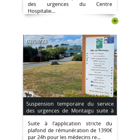
des urgences du Centre
Hospitalie...
+
02/08/23
Suspension temporaire du service
des urgences de Montaigu suite à
une pénurie de médecins
Suite à l'application stricte du
remplaçants. du 4 août au 7 août
plafond de rémunération de 1390€
2023.
par 24h pour les médecins re...