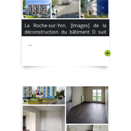
La Roche-sur-Yon. [Images] de la
déconstruction du bâtiment D suit
son cours.
...
+
05/05/21