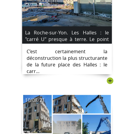
La Roche-sur-Yon. Les Halles : le
"carré U" presque à terre. Le point
sur les travaux.
C’est certainement la
déconstruction la plus structurante
de la future place des Halles : le
carr...
+
10/08/21