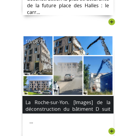
de la future place des Halles : le
carr...
+
10/08/21
La Roche-sur-Yon. [Images] de la
déconstruction du bâtiment D suit
son cours.
...
+