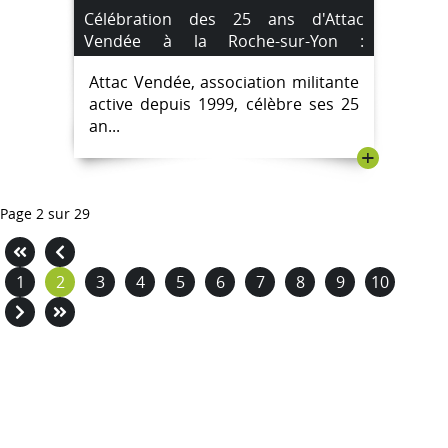
Célébration des 25 ans d'Attac
Vendée à la Roche-sur-Yon :
Programme et Inscription
Attac Vendée, association militante
active depuis 1999, célèbre ses 25
an...
+
Page 2 sur 29
1
2
3
4
5
6
7
8
9
10