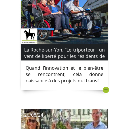
La Roche-sur-Yon. "Le triporteur : un
vent de liberté pour les résidents de
l'EHPAD Simone Moreau à Aubigny-
Quand l’innovation et le bien-être
Les Clouzeaux"
se rencontrent, cela donne
naissance à des projets qui transf...
+
26/08/24