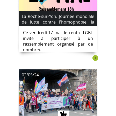
La Roche-sur-Yon. Journée mondiale
de lutte contre l'homophobie, la
transphobie et la biphobie, un
Ce vendredi 17 mai, le centre LGBT
rassemblement ce soir place
invite à participer à un
Napoléon.
rassemblement organisé par de
nombreu...
+
02/05/24