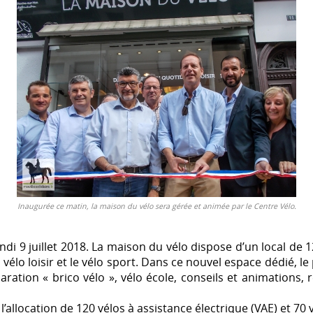
Inaugurée ce matin, la maison du vélo sera gérée et animée par le Centre Vélo.
lundi 9 juillet 2018. La maison du vélo dispose d’un local 
 le vélo loisir et le vélo sport. Dans ce nouvel espace dédié
paration « brico vélo », vélo école, conseils et animations
llocation de 120 vélos à assistance électrique (VAE) et 70 v