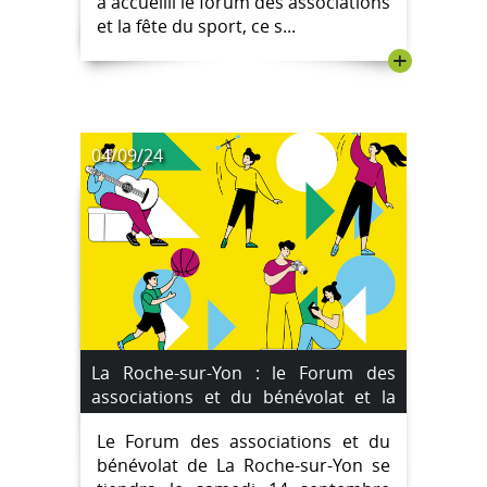
a accueilli le forum des associations
et la fête du sport, ce s...
+
04/09/24
La Roche-sur-Yon : le Forum des
associations et du bénévolat et la
"Faites du sport" le samedi 14
Le Forum des associations et du
septembre 2024
bénévolat de La Roche-sur-Yon se