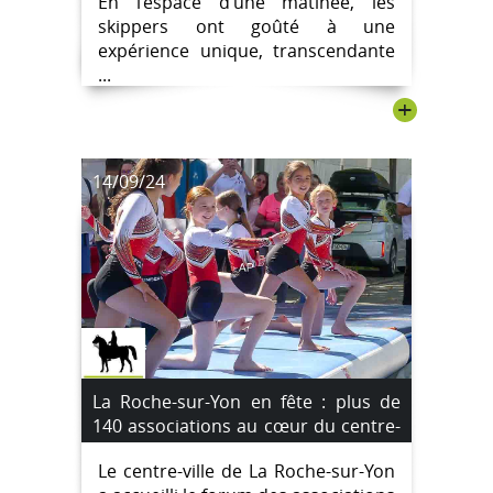
En l’espace d’une matinée, les
skippers ont goûté à une
expérience unique, transcendante
...
+
14/09/24
La Roche-sur-Yon en fête : plus de
140 associations au cœur du centre-
ville [Images]
Le centre-ville de La Roche-sur-Yon