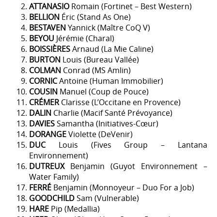
ATTANASIO
Romain (Fortinet – Best Western)
BELLION
Éric (Stand As One)
BESTAVEN
Yannick (Maître CoQ V)
BEYOU
Jérémie (Charal)
BOISSIÈRES
Arnaud (La Mie Caline)
BURTON
Louis (Bureau Vallée)
COLMAN
Conrad (MS Amlin)
CORNIC
Antoine (Human Immobilier)
COUSIN
Manuel (Coup de Pouce)
CRÉMER
Clarisse (L’Occitane en Provence)
DALIN
Charlie (Macif Santé Prévoyance)
DAVIES
Samantha (Initiatives-Cœur)
DORANGE
Violette (DeVenir)
DUC
Louis (Fives Group – Lantana
Environnement)
DUTREUX
Benjamin (Guyot Environnement –
Water Family)
FERRÉ
Benjamin (Monnoyeur – Duo For a Job)
GOODCHILD
Sam (Vulnerable)
HARE
Pip (Medallia)