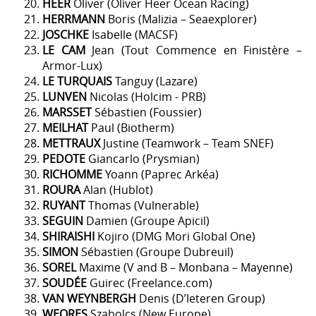
HEER
Oliver (Oliver Heer Ocean Racing)
HERRMANN
Boris (Malizia – Seaexplorer)
JOSCHKE
Isabelle (MACSF)
LE CAM
Jean (Tout Commence en Finistère –
Armor-Lux)
LE TURQUAIS
Tanguy (Lazare)
LUNVEN
Nicolas (Holcim - PRB)
MARSSET
Sébastien (Foussier)
MEILHAT
Paul (Biotherm)
METTRAUX
Justine (Teamwork – Team SNEF)
PEDOTE
Giancarlo (Prysmian)
RICHOMME
Yoann (Paprec Arkéa)
ROURA
Alan (Hublot)
RUYANT
Thomas (Vulnerable)
SEGUIN
Damien (Groupe Apicil)
SHIRAISHI
Kojiro (DMG Mori Global One)
SIMON
Sébastien (Groupe Dubreuil)
SOREL
Maxime (V and B – Monbana – Mayenne)
SOUDÉE
Guirec (Freelance.com)
VAN WEYNBERGH
Denis (D’Ieteren Group)
WEORES
Szabolcs (New Europe)