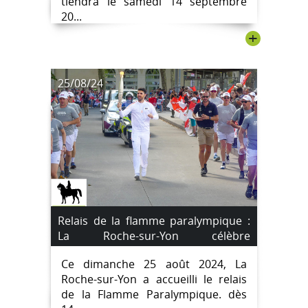
tiendra le samedi 14 septembre
20...
+
25/08/24
Relais de la flamme paralympique :
La Roche-sur-Yon célèbre
l'événement ! [Images]
Ce dimanche 25 août 2024, La
Roche-sur-Yon a accueilli le relais
de la Flamme Paralympique. dès