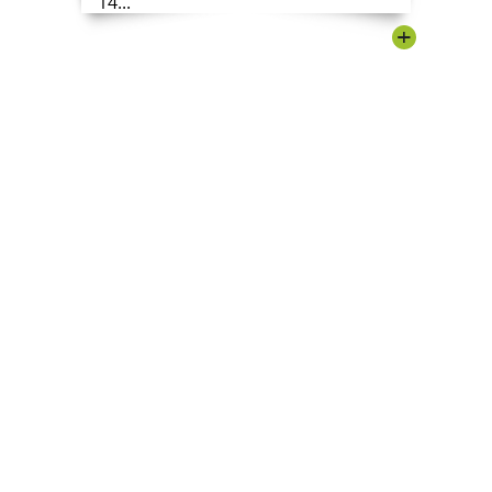
14...
+