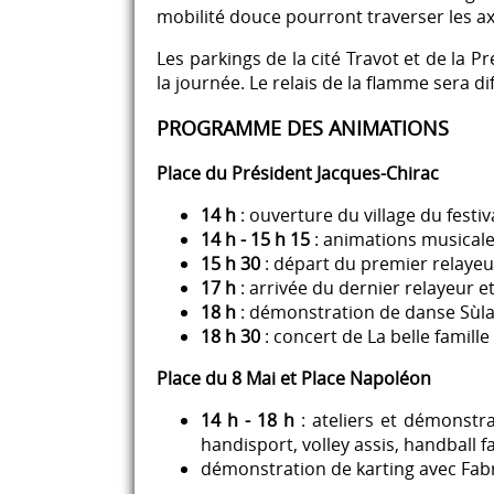
mobilité douce pourront traverser les a
Les parkings de la cité Travot et de la 
la journée. Le relais de la flamme sera d
PROGRAMME DES ANIMATIONS
Place du Président Jacques-Chirac
14 h
: ouverture du village du fest
14 h - 15 h 15
: animations musicale
15 h 30
: départ du premier relayeu
17 h
: arrivée du dernier relayeur 
18 h
: démonstration de danse Sùla
18 h 30
: concert de La belle famille
Place du 8 Mai et Place Napoléon
14 h - 18 h
: ateliers et démonstra
handisport, volley assis, handball fa
démonstration de karting avec Fabr