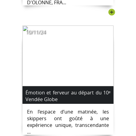
D'OLONNE, FRA...
+
10/11/24
Émotion et ferveur au départ du 10ᵉ
Vendée Globe
En l’espace d’une matinée, les
skippers ont goûté à une
expérience unique, transcendante
...