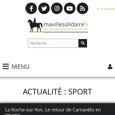
Je m'abonne
MENU
ACTUALITÉ : SPORT
La Roche-sur-Yon. Le retour de Carnavélo en
images.