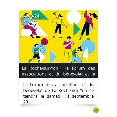
04/09/24
La Roche-sur-Yon : le Forum des
associations et du bénévolat et la
"Faites du sport" le samedi 14
Le Forum des associations et du
septembre 2024
bénévolat de La Roche-sur-Yon se
tiendra le samedi 14 septembre
20...
+