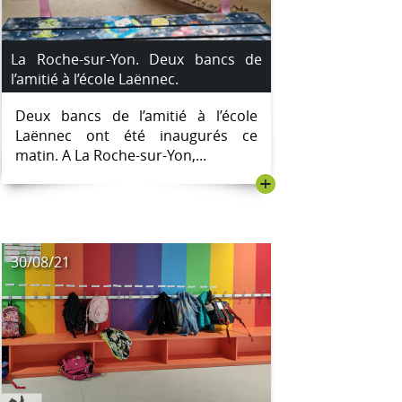
La Roche-sur-Yon. Deux bancs de
l’amitié à l’école Laënnec.
Deux bancs de l’amitié à l’école
Laënnec ont été inaugurés ce
matin. A La Roche-sur-Yon,...
+
30/08/21