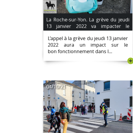
La Roche-sur-Yon. La grève du jeudi
13 janvier 2022 va impacter le
fonctionnement des écoles
L’appel à la grève du jeudi 13 janvier
publiques.
2022 aura un impact sur le
bon fonctionnement dans l...
+
04/10/21