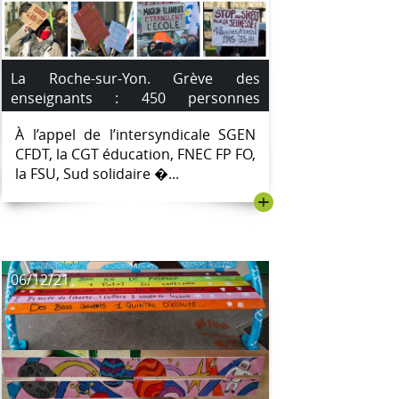
La Roche-sur-Yon. Grève des
enseignants : 450 personnes
manifestent dans les rues.
À l’appel de l’intersyndicale SGEN
CFDT, la CGT éducation, FNEC FP FO,
la FSU, Sud solidaire �...
+
06/12/21