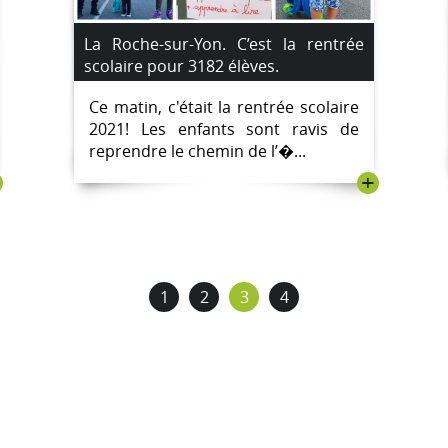
La Roche-sur-Yon. C’est la rentrée
scolaire pour 3182 élèves.
Ce matin, c'était la rentrée scolaire
2021! Les enfants sont ravis de
reprendre le chemin de l’�...
+
1
2
3
4