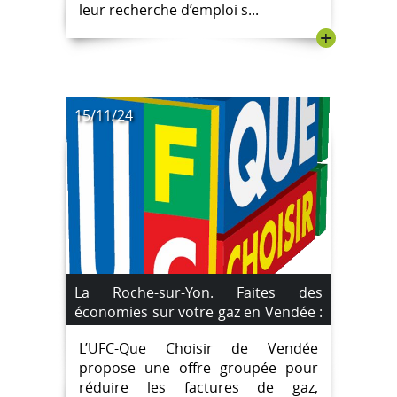
leur recherche d’emploi s...
+
15/11/24
La Roche-sur-Yon. Faites des
économies sur votre gaz en Vendée :
jusqu’à 22 % de réduction avec UFC-
L’UFC-Que Choisir de Vendée
Que Choisir
propose une offre groupée pour
réduire les factures de gaz,