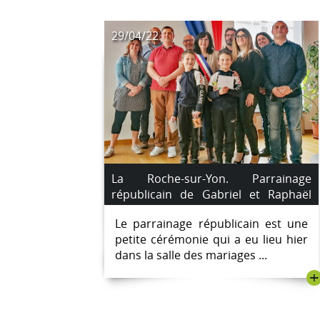
29/04/22
La Roche-sur-Yon. Parrainage
républicain de Gabriel et Raphaël
Saroyan.
Le parrainage républicain est une
petite cérémonie qui a eu lieu hier
dans la salle des mariages ...
+