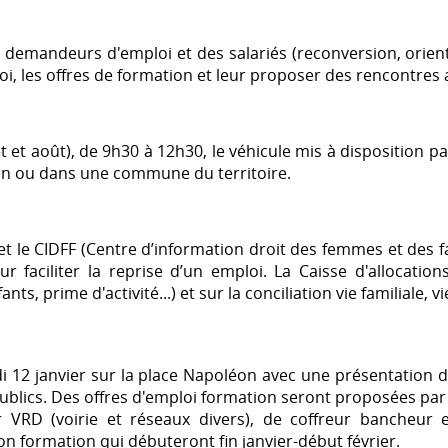
s demandeurs d'emploi et des salariés (reconversion, orient
oi, les offres de formation et leur proposer des rencontres 
et et août), de 9h30 à 12h30, le véhicule mis à disposition 
-Yon ou dans une commune du territoire.
et le CIDFF (Centre d’information droit des femmes et des 
ur faciliter la reprise d’un emploi. La Caisse d'allocatio
ts, prime d'activité...) et sur la conciliation vie familiale, v
di 12 janvier sur la place Napoléon avec une présentation d
ublics. Des offres d'emploi formation seront proposées par S
VRD (voirie et réseaux divers), de coffreur bancheur e
n formation qui débuteront fin janvier-début février.