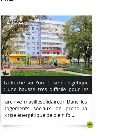
12/10/22
La Roche-sur-Yon. Crise énergétique
: une hausse très difficile pour les
locataires.
archive mavillesolidaire.fr Dans les
logements sociaux, on prend la
crise énergétique de plein fo...
+