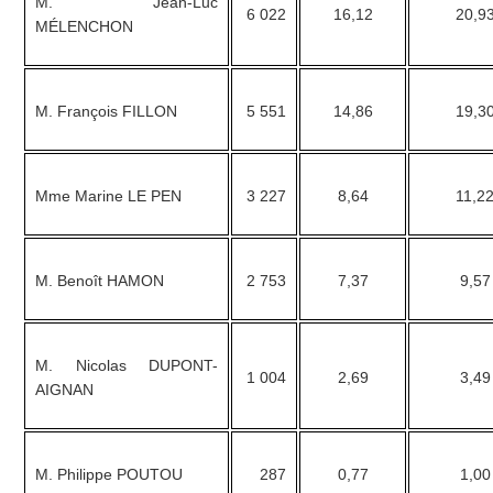
M. Jean-Luc
6 022
16,12
20,9
MÉLENCHON
M. François FILLON
5 551
14,86
19,3
Mme Marine LE PEN
3 227
8,64
11,2
M. Benoît HAMON
2 753
7,37
9,57
M. Nicolas DUPONT-
1 004
2,69
3,49
AIGNAN
M. Philippe POUTOU
287
0,77
1,00