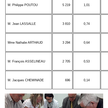
M. Philippe POUTOU
5 219
1,01
M. Jean LASSALLE
3 810
0,74
Mme Nathalie ARTHAUD
3 294
0,64
M. François ASSELINEAU
2 705
0,53
M. Jacques CHEMINADE
696
0,14