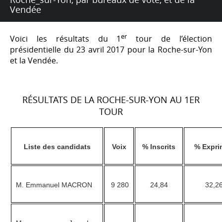
Vendée
er
Voici les résultats du 1
tour de l’élection
présidentielle du 23 avril 2017 pour la Roche-sur-Yon
et la Vendée.
RÉSULTATS DE LA ROCHE-SUR-YON AU 1ER
TOUR
Liste des candidats
Voix
% Inscrits
% Expri
M. Emmanuel MACRON
9 280
24,84
32,2