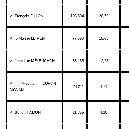
M. François FILLON
106 804
20,76
Mme Marine LE PEN
77 590
15,08
M. Jean-Luc MÉLENCHON
63 155
12,28
M. Nicolas DUPONT-
24 211
4,71
AIGNAN
M. Benoît HAMON
21 356
4,15