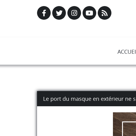
ACCUEI
Le port du masque en extérieur ne s