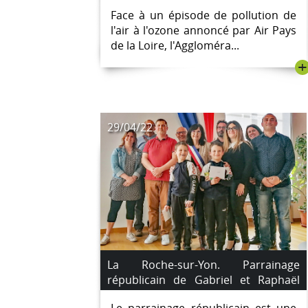
d'un pic de pollution à l'ozone
Face à un épisode de pollution de
l'air à l'ozone annoncé par Air Pays
de la Loire, l'Aggloméra...
+
29/04/22
La Roche-sur-Yon. Parrainage
républicain de Gabriel et Raphaël
Saroyan.