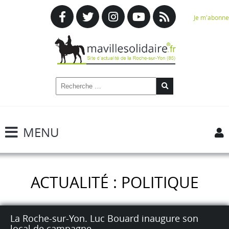
Je m'abonne
MENU
ACTUALITÉ : POLITIQUE
La Roche-sur-Yon. Luc Bouard inaugure son
local de campagne.