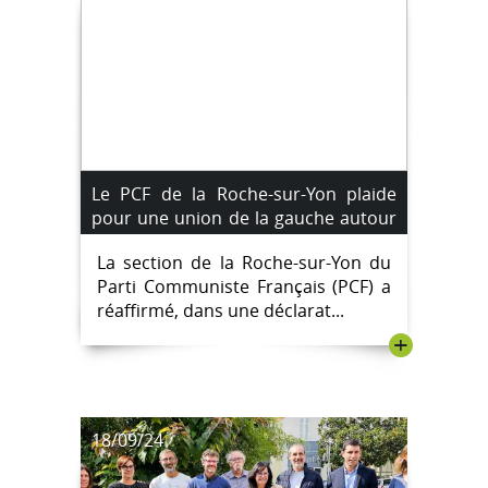
Le PCF de la Roche-sur-Yon plaide
pour une union de la gauche autour
de sept exigences clés pour les
La section de la Roche-sur-Yon du
municipales 2026
Parti Communiste Français (PCF) a
réaffirmé, dans une déclarat...
+
18/09/24