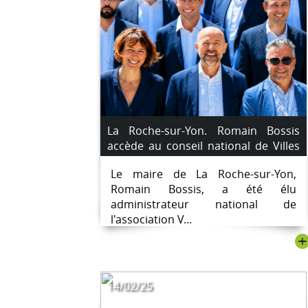
La Roche-sur-Yon. Romain Bossis
accède au conseil national de Villes
de France
Le maire de La Roche-sur-Yon,
Romain Bossis, a été élu
administrateur national de
l'association V...
+
14/02/25