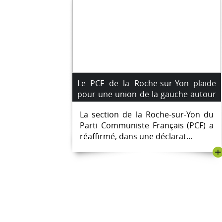
Le PCF de la Roche-sur-Yon plaide
pour une union de la gauche autour
de sept exigences clés pour les
La section de la Roche-sur-Yon du
municipales 2026
Parti Communiste Français (PCF) a
réaffirmé, dans une déclarat...
+