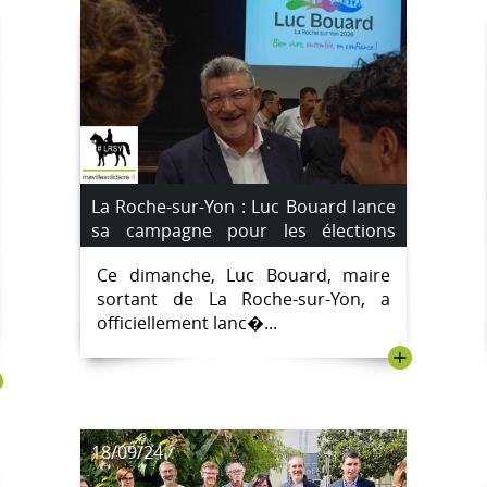
La Roche-sur-Yon : Luc Bouard lance
sa campagne pour les élections
municipales de mars 2026
Ce dimanche, Luc Bouard, maire
sortant de La Roche-sur-Yon, a
officiellement lanc�...
+
18/09/24