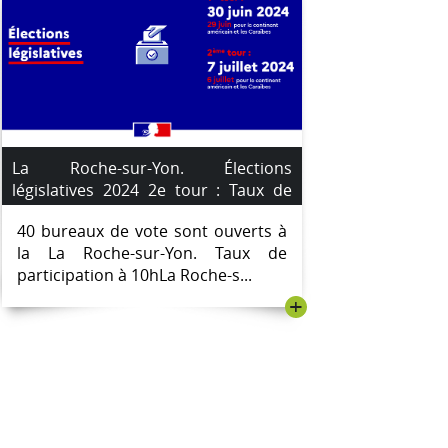
La Roche-sur-Yon. Élections
législatives 2024 2e tour : Taux de
participation heure par heure.
40 bureaux de vote sont ouverts à
la La Roche-sur-Yon. Taux de
participation à 10hLa Roche-s...
+