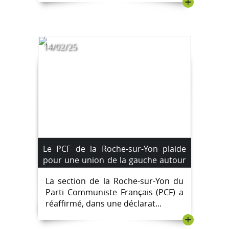
+
14/02/25
Le PCF de la Roche-sur-Yon plaide
pour une union de la gauche autour
de sept exigences clés pour les
La section de la Roche-sur-Yon du
municipales 2026
Parti Communiste Français (PCF) a
réaffirmé, dans une déclarat...
+