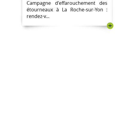
Campagne d'effarouchement des
2024
étourneaux à La Roche-sur-Yon :
rendez-v...
+