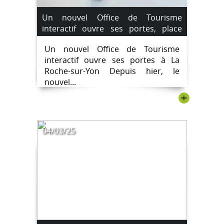
Un nouvel Office de Tourisme
interactif ouvre ses portes, place
Napoléon, à La Roche-sur-Yon.
Un nouvel Office de Tourisme
#destinationlarochesuryon
interactif ouvre ses portes à La
Roche-sur-Yon Depuis hier, le
nouvel...
+
04/03/25