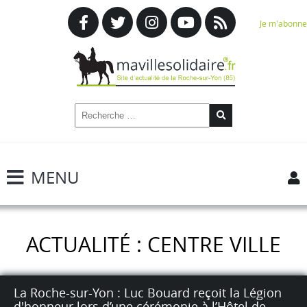
Je m'abonne
MENU
ACTUALITÉ : CENTRE VILLE
La Roche-sur-Yon : Luc Bouard reçoit la Légion
d'honneur lors d’une cérémonie à l’Hôtel de