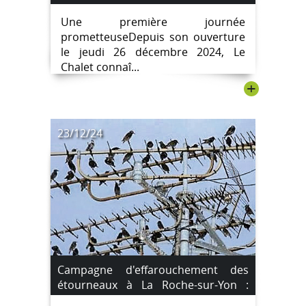
Une première journée
prometteuseDepuis son ouverture
le jeudi 26 décembre 2024, Le
Chalet connaî...
+
23/12/24
Campagne d'effarouchement des
étourneaux à La Roche-sur-Yon :
rendez-vous les 26 et 27 décembre