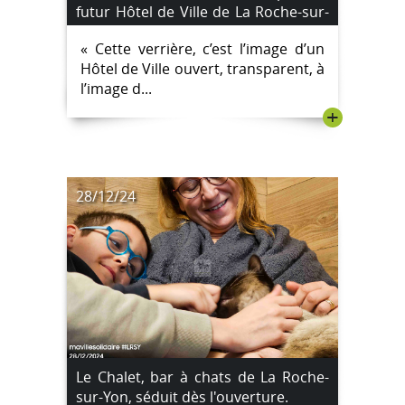
futur Hôtel de Ville de La Roche-sur-
Yon
« Cette verrière, c’est l’image d’un
Hôtel de Ville ouvert, transparent, à
l’image d...
+
28/12/24
Le Chalet, bar à chats de La Roche-
sur-Yon, séduit dès l'ouverture.