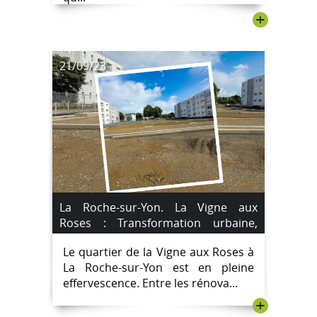
+
21/09/23
La Roche-sur-Yon. La Vigne aux
Roses : Transformation urbaine,
nouvelle place et 2ème édition du
Le quartier de la Vigne aux Roses à
repas communautaire
La Roche-sur-Yon est en pleine
effervescence. Entre les rénova...
+