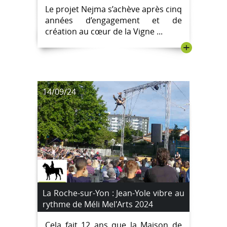
Le projet Nejma s’achève après cinq
demain ! » le vendredi 15 novembre.
années d’engagement et de
création au cœur de la Vigne ...
+
14/09/24
La Roche-sur-Yon : Jean-Yole vibre au
rythme de Méli Mel'Arts 2024
Cela fait 12 ans que la Maison de