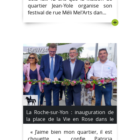
quartier Jean-Yole organise son
festival de rue Méli Mel'Arts dan...
+
15/07/24
La Roche-sur-Yon : inauguration de
la place de la Vie en Rose dans le
quartier de la Vigne-aux-Roses
« J’aime bien mon quartier, il est
chouette », confie Patricia