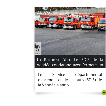
23/07/26
La Roche-sur-Yon. Le SDIS de la
Vendée condamne avec fermeté un
sapeur-pompier volontaire impliqué
Le Service départemental
dans plusieurs départs de feu
d'incendie et de secours (SDIS) de
la Vendée a anno...
+