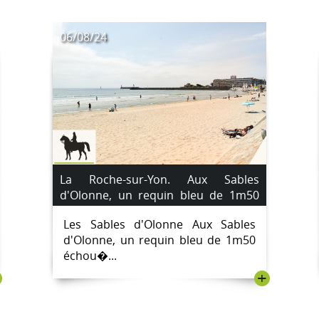
06/08/24
La Roche-sur-Yon. Aux Sables
d'Olonne, un requin bleu de 1m50
échoué sur la plage a été remis à la
Les Sables d'Olonne Aux Sables
mer.
d'Olonne, un requin bleu de 1m50
échou�...
+