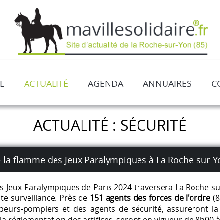
L
ACTUALITÉ
AGENDA
ANNUAIRES
C
ACTUALITÉ : SÉCURITÉ
de la flamme des Jeux Paralympiques à La Roche-sur-Y
es Jeux Paralympiques de Paris 2024 traversera La Roche-s
te surveillance. Près de
151 agents des forces de l'ordre
(8
apeurs-pompiers et des agents de sécurité, assureront la
la réglementation des artifices, seront en vigueur de 8h00 