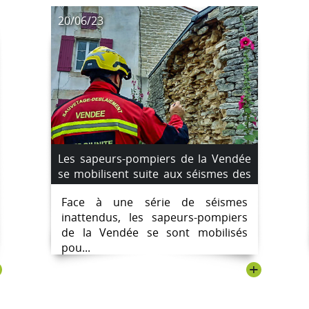
20/06/23
Les sapeurs-pompiers de la Vendée
se mobilisent suite aux séismes des
16 et 17 juin 2023.
Face à une série de séismes
inattendus, les sapeurs-pompiers
de la Vendée se sont mobilisés
pou...
+