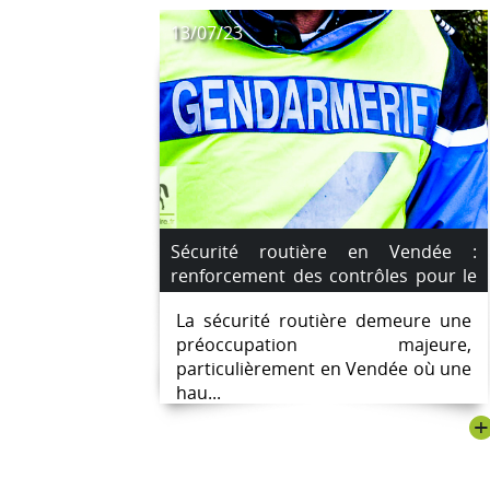
13/07/23
Sécurité routière en Vendée :
renforcement des contrôles pour le
week-end du 14 juillet face à une
La sécurité routière demeure une
hausse des accidents mortels
préoccupation majeure,
particulièrement en Vendée où une
hau...
+