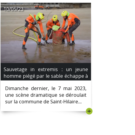
10/05/23
Sauvetage in extremis : un jeune
homme piégé par le sable échappe à
la mort grâce à une innovation des
Dimanche dernier, le 7 mai 2023,
Pompiers de la Vendée!.
une scène dramatique se déroulait
sur la commune de Saint-Hilaire...
+