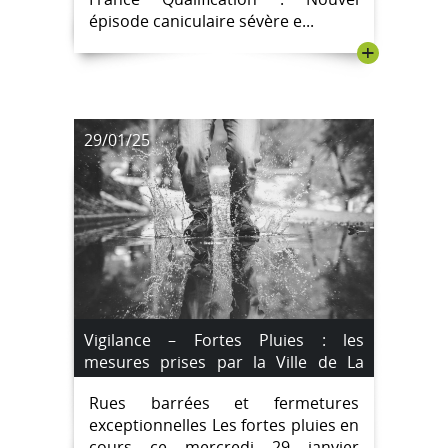
épisode caniculaire sévère e...
+
29/01/25
Vigilance – Fortes Pluies : les
mesures prises par la Ville de La
Roche-sur-Yon
Rues barrées et fermetures
exceptionnelles Les fortes pluies en
cours ce mercredi 29 janvier