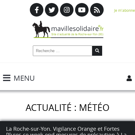
Je m'abonne
MENU
ACTUALITÉ : MÉTÉO
La Roche-sur-Yon. Vigilance Orange et Fortes
Pluies ce week-end mesures de précaution à La