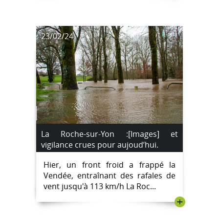
23/02/24
La Roche-sur-Yon :[Images] et
vigilance crues pour aujoud’hui.
Hier, un front froid a frappé la
Vendée, entraînant des rafales de
vent jusqu'à 113 km/h La Roc...
+