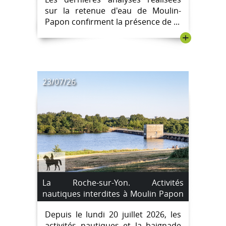
maintenues
sur la retenue d'eau de Moulin-
Papon confirment la présence de ...
+
23/07/26
La Roche-sur-Yon. Activités
nautiques interdites à Moulin Papon
en raison d'un risque lié aux
Depuis le lundi 20 juillet 2026, les
cyanobactéries
activités nautiques et la baignade