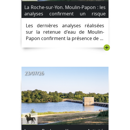
La Roche-sur-Yon. Moulin-Papon : les
analyses confirment un risque
sanitaire, les restrictions sont
Les dernières analyses réalisées
maintenues
sur la retenue d'eau de Moulin-
Papon confirment la présence de ...
+
23/07/26