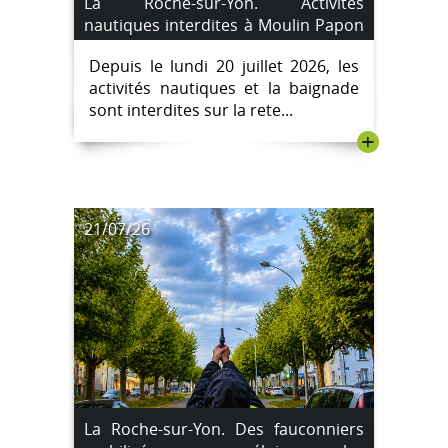
La Roche-sur-Yon. Activités
nautiques interdites à Moulin Papon
en raison d'un risque lié aux
Depuis le lundi 20 juillet 2026, les
cyanobactéries
activités nautiques et la baignade
sont interdites sur la rete...
+
21/07/26
La Roche-sur-Yon. Des fauconniers