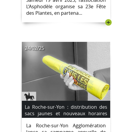
L’Asphodèle organise sa 23e Fête
des Plantes, en partena...
+
24/02/25
La Roche-sur-Yon : distribution des
sacs jaunes et nouveaux horaires
des déchèteries
La Roche-sur-Yon Agglomération
lance sa campagne annuelle de