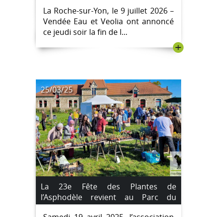
l'incident au manganèse
La Roche-sur-Yon, le 9 juillet 2026 –
Vendée Eau et Veolia ont annoncé
ce jeudi soir la fin de l...
+
25/03/25
La 23e Fête des Plantes de
l’Asphodèle revient au Parc du
Château des Oudairies
Samedi 19 avril 2025, l’association