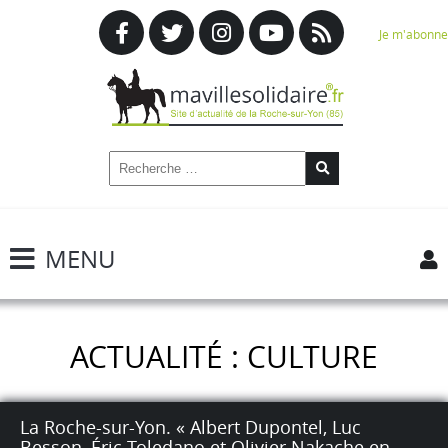
Je m'abonne
MENU
ACTUALITÉ : CULTURE
La Roche-sur-Yon. « Albert Dupontel, Luc
Besson, Éric Toledano et Olivier Nakache en