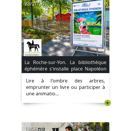
23/07/26
La Roche-sur-Yon. La bibliothèque
éphémère s'installe place Napoléon
jusqu'au 14 août 2026.
Lire à l'ombre des arbres,
emprunter un livre ou participer à
une animatio...
+
18/06/26