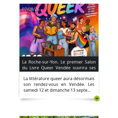
07/08/26
La Roche-sur-Yon. Le premier Salon
du Livre Queer Vendée ouvrira ses
portes aux Oudairies les 12 et 13
La littérature queer aura désormais
septembre 2026
son rendez-vous en Vendée. Les
samedi 12 et dimanche 13 septe...
+