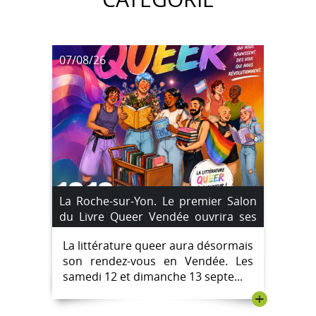
07/08/26
La Roche-sur-Yon. Le premier Salon
du Livre Queer Vendée ouvrira ses
portes aux Oudairies les 12 et 13
La littérature queer aura désormais
septembre 2026
son rendez-vous en Vendée. Les
samedi 12 et dimanche 13 septe...
+