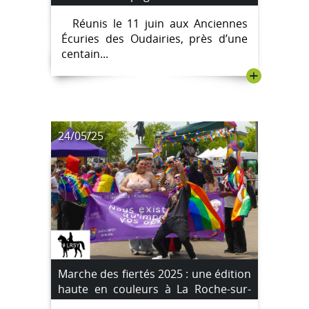
président
Réunis le 11 juin aux Anciennes
Écuries des Oudairies, près d’une
centain...
+
24/05/25
Marche des fiertés 2025 : une édition
haute en couleurs à La Roche-sur-
Yon