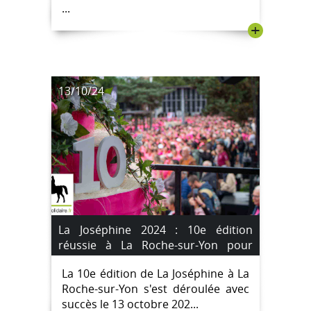
...
+
13/10/24
La Joséphine 2024 : 10e édition
réussie à La Roche-sur-Yon pour
soutenir la lutte contre le cancer;
La 10e édition de La Joséphine à La
[IMAGES]
Roche-sur-Yon s'est déroulée avec
succès le 13 octobre 202...