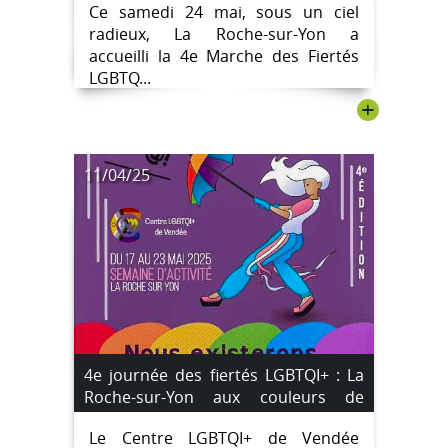
Ce samedi 24 mai, sous un ciel
radieux, La Roche-sur-Yon a
accueilli la 4e Marche des Fiertés
LGBTQ...
+
11/04/25
4e journée des fiertés LGBTQI+ : La
Roche-sur-Yon aux couleurs de
l’inclusion #Marche des Fiertés
Le Centre LGBTQI+ de Vendée