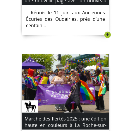
une nouvelle page avec un nouveau
président
Réunis le 11 juin aux Anciennes
Écuries des Oudairies, près d’une
centain...
+
24/05/25
Marche des fiertés 2025 : une édition
haute en couleurs à La Roche-sur-