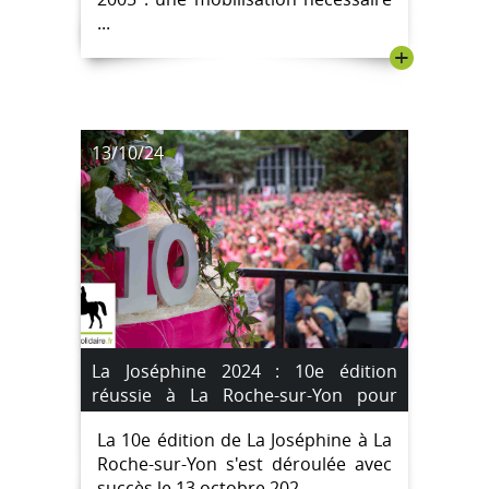
...
+
13/10/24
La Joséphine 2024 : 10e édition
réussie à La Roche-sur-Yon pour
soutenir la lutte contre le cancer;
La 10e édition de La Joséphine à La
[IMAGES]
Roche-sur-Yon s'est déroulée avec
succès le 13 octobre 202...