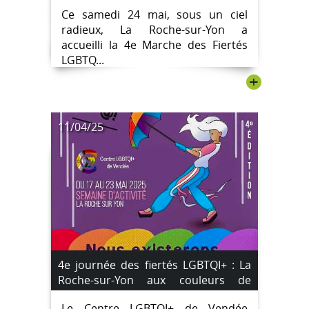
Yon
Ce samedi 24 mai, sous un ciel
radieux, La Roche-sur-Yon a
accueilli la 4e Marche des Fiertés
LGBTQ...
+
11/04/25
4e journée des fiertés LGBTQI+ : La
Roche-sur-Yon aux couleurs de
l’inclusion #Marche des Fiertés
Le Centre LGBTQI+ de Vendée