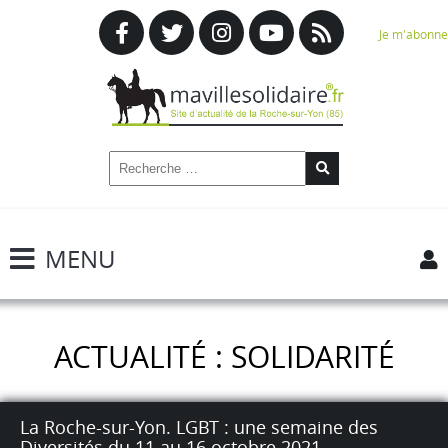
Je m'abonne
MENU
ACTUALITÉ : SOLIDARITÉ
La Roche-sur-Yon. LGBT : une semaine des
Diversités du 11 au 16 octobre 2021.