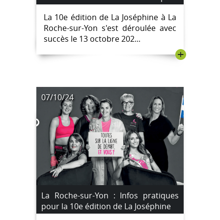
soutenir la lutte contre le cancer;
La 10e édition de La Joséphine à La
[IMAGES]
Roche-sur-Yon s'est déroulée avec
succès le 13 octobre 202...
+
07/10/24
La Roche-sur-Yon : Infos pratiques
pour la 10e édition de La Joséphine