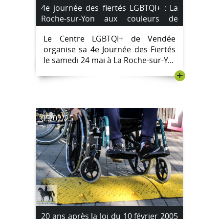
4e journée des fiertés LGBTQI+ : La
Roche-sur-Yon aux couleurs de
l’inclusion #Marche des Fiertés
Le Centre LGBTQI+ de Vendée
organise sa 4e Journée des Fiertés
le samedi 24 mai à La Roche-sur-Y...
+
05/02/25
20 ans après la loi du 10 février 2005