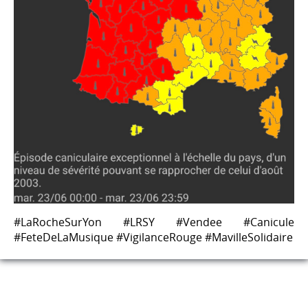
#LaRocheSurYon #LRSY #Vendee #Canicule
#FeteDeLaMusique #VigilanceRouge #MavilleSolidaire