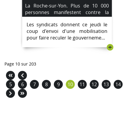
La Roche-sur-Yon. Plus de 10 000
personnes manifestent contre la
retraite à 64 ans.
Les syndicats donnent ce jeudi le
coup d'envoi d'une mobilisation
pour faire reculer le gouverneme...
+
Page 10 sur 203
5
6
7
8
9
10
11
12
13
14