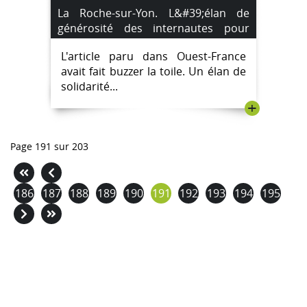
La Roche-sur-Yon. L&#39;élan de
générosité des internautes pour
Lucie.
L'article paru dans Ouest-France
avait fait buzzer la toile. Un élan de
solidarité...
+
Page 191 sur 203
186
187
188
189
190
191
192
193
194
195