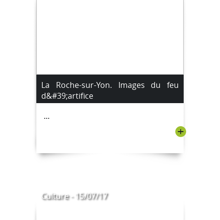
La Roche-sur-Yon. Images du feu
d&#39;artifice
...
+
Culture - 15/07/17